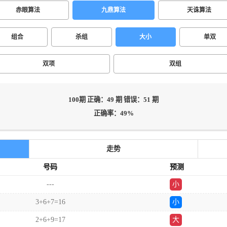
赤眼算法
九鼎算法
天诛算法
组合
杀组
大小
单双
双项
双组
100期 正确：49 期 错误：51 期
正确率：49%
走势
号码
预测
---
小
双
3+6+7=16
小
2+6+9=17
大