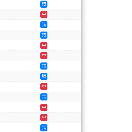
错
中
错
错
中
中
错
错
中
错
中
中
错