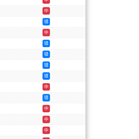
中
错
中
错
错
错
错
中
错
中
中
中