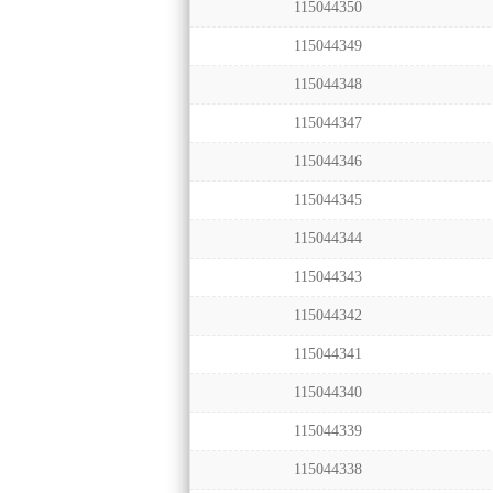
115044350
115044349
115044348
115044347
115044346
115044345
115044344
115044343
115044342
115044341
115044340
115044339
115044338