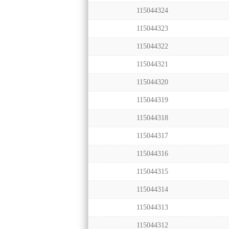
115044324
115044323
115044322
115044321
115044320
115044319
115044318
115044317
115044316
115044315
115044314
115044313
115044312