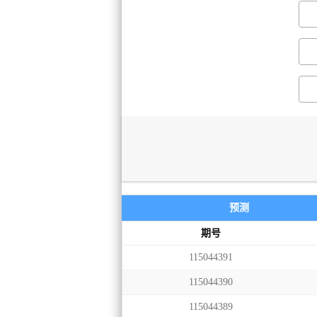
预测
期号
115044391
115044390
115044389