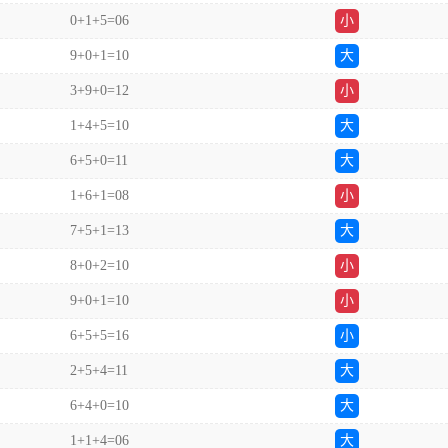
0+1+5=06
小
9+0+1=10
大
3+9+0=12
小
1+4+5=10
大
6+5+0=11
大
1+6+1=08
小
7+5+1=13
大
8+0+2=10
小
9+0+1=10
小
6+5+5=16
小
2+5+4=11
大
6+4+0=10
大
1+1+4=06
大