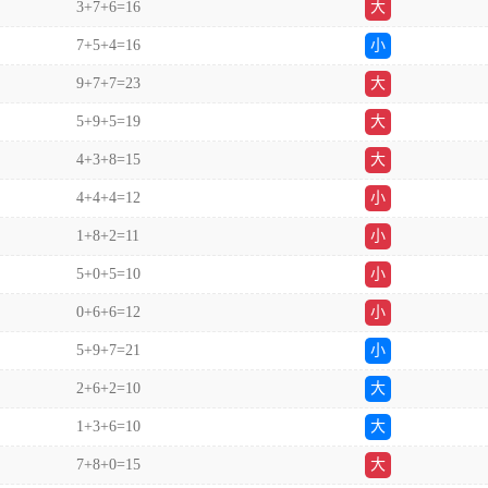
3+7+6=16
大
7+5+4=16
小
9+7+7=23
大
5+9+5=19
大
4+3+8=15
大
4+4+4=12
小
1+8+2=11
小
5+0+5=10
小
0+6+6=12
小
5+9+7=21
小
2+6+2=10
大
1+3+6=10
大
7+8+0=15
大