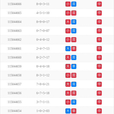
115044666
8+0+3=11
小
双
中
115044665
4+5+1=10
小
双
中
115044664
8+9+0=17
大
双
中
115044663
0+7+0=07
小
双
中
115044662
0+4+8=12
小
双
中
115044661
2+4+7=13
大
单
中
115044660
8+2+7=17
大
双
中
115044659
8+4+6=18
大
单
中
115044658
8+3+1=12
小
双
中
115044657
7+8+6=21
大
双
中
115044656
6+7+5=18
大
双
中
115044655
3+7+1=11
小
双
中
115044654
1+0+2=03
大
单
中