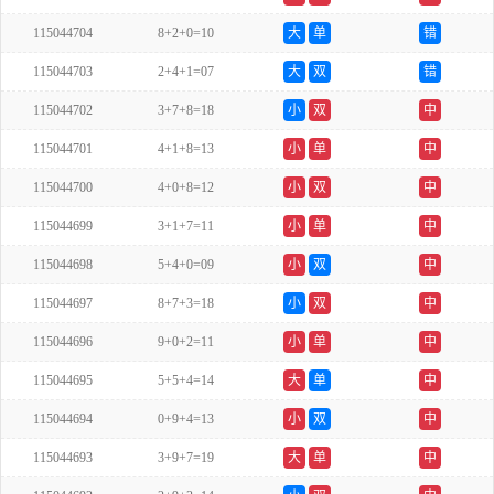
115044704
8+2+0=10
大
单
错
115044703
2+4+1=07
大
双
错
115044702
3+7+8=18
小
双
中
115044701
4+1+8=13
小
单
中
115044700
4+0+8=12
小
双
中
115044699
3+1+7=11
小
单
中
115044698
5+4+0=09
小
双
中
115044697
8+7+3=18
小
双
中
115044696
9+0+2=11
小
单
中
115044695
5+5+4=14
大
单
中
115044694
0+9+4=13
小
双
中
115044693
3+9+7=19
大
单
中