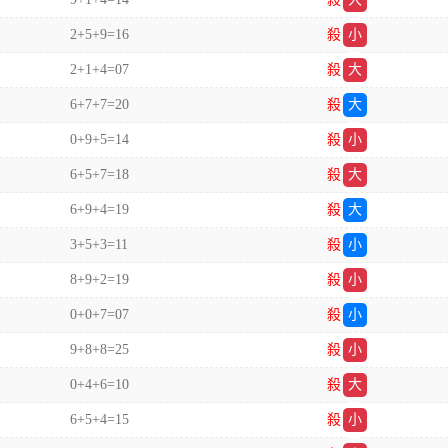
单
2+5+9=16
殺
小
双
2+1+4=07
殺
大
双
6+7+7=20
殺
大
双
0+9+5=14
殺
小
单
6+5+7=18
殺
大
单
6+9+4=19
殺
大
单
3+5+3=11
殺
小
单
8+9+2=19
殺
小
双
0+0+7=07
殺
小
单
9+8+8=25
殺
小
单
0+4+6=10
殺
大
双
6+5+4=15
殺
小
双