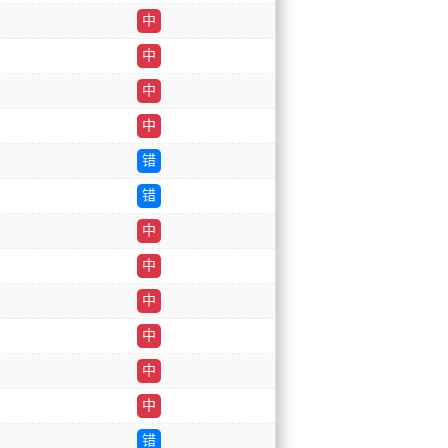
中
中
中
中
错
错
中
中
中
中
中
中
错