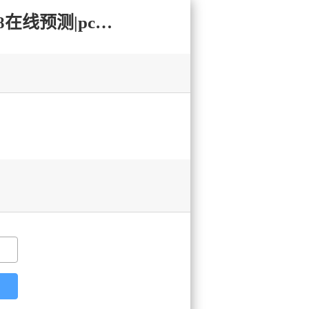
台湾28预测 牢记域名_28YC.Com 加拿大28预测-加拿大28在线预测|pc开奖|加拿大在线预测|极致火热优质的免费预测网站！