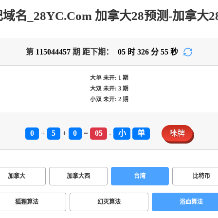
第
115044457
期 距下期：
05
时
326
分
55
秒
大单
未开:
1
期
大双
未开:
3
期
小双
未开:
2
期
0
+
5
+
0
=
05
-
小
单
咪牌
加拿大
加拿大西
台湾
比特币
狐狸算法
幻灭算法
浴血算法