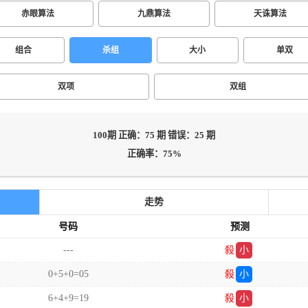
赤眼算法
九鼎算法
天诛算法
组合
杀组
大小
单双
双项
双组
100期 正确：75 期 错误：25 期
正确率：75%
走势
号码
预测
---
殺
小
双
0+5+0=05
殺
小
单
6+4+9=19
殺
小