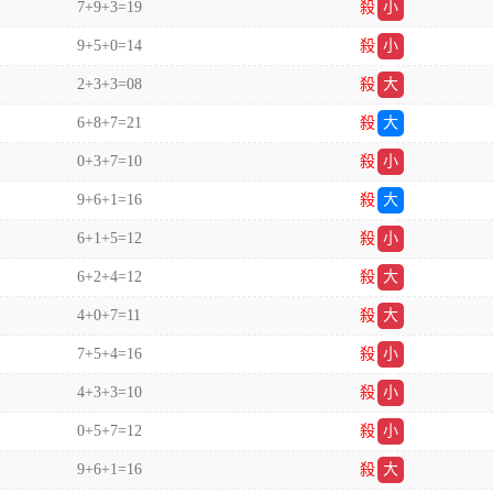
7+9+3=19
殺
小
单
9+5+0=14
殺
小
双
2+3+3=08
殺
大
单
6+8+7=21
殺
大
单
0+3+7=10
殺
小
单
9+6+1=16
殺
大
双
6+1+5=12
殺
小
单
6+2+4=12
殺
大
单
4+0+7=11
殺
大
双
7+5+4=16
殺
小
单
4+3+3=10
殺
小
单
0+5+7=12
殺
小
单
9+6+1=16
殺
大