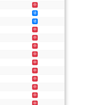
中
错
错
中
中
中
中
中
中
中
中
中
中