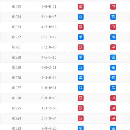
61935
5+8+8=21
单
中
61934
6+1+8=15
双
错
61933
4+2+6=12
双
中
61932
8+1+3=12
单
错
61931
8+2+0=10
双
中
61930
4+5+1=10
单
错
61929
0+8+3=11
双
错
61928
4+4+6=14
单
错
61927
9+6+6=21
双
错
61926
9+9+0=18
双
中
61925
1+3+2=06
双
中
61924
3+1+0=04
双
中
61923
8+8+4=20
单
错