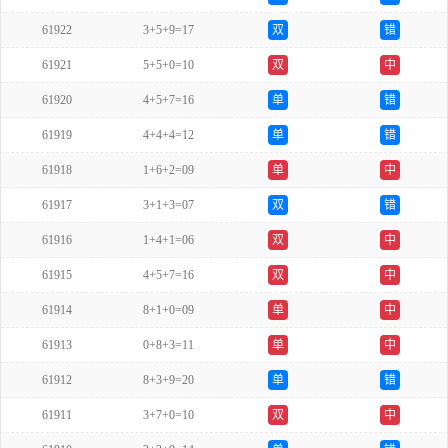
61922
3+5+9=17
双
错
61921
5+5+0=10
双
中
61920
4+5+7=16
单
错
61919
4+4+4=12
单
错
61918
1+6+2=09
单
中
61917
3+1+3=07
双
错
61916
1+4+1=06
双
中
61915
4+5+7=16
双
中
61914
8+1+0=09
单
中
61913
0+8+3=11
单
中
61912
8+3+9=20
单
错
61911
3+7+0=10
双
中