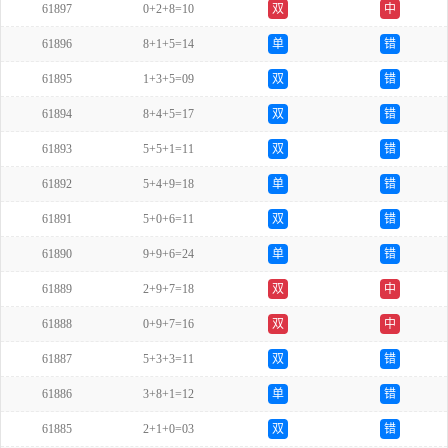
61897
0+2+8=10
双
中
61896
8+1+5=14
单
错
61895
1+3+5=09
双
错
61894
8+4+5=17
双
错
61893
5+5+1=11
双
错
61892
5+4+9=18
单
错
61891
5+0+6=11
双
错
61890
9+9+6=24
单
错
61889
2+9+7=18
双
中
61888
0+9+7=16
双
中
61887
5+3+3=11
双
错
61886
3+8+1=12
单
错
61885
2+1+0=03
双
错