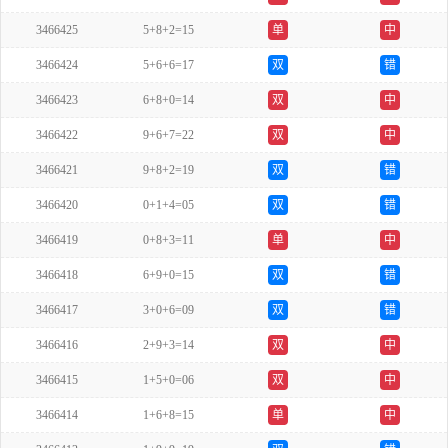
3466425
5+8+2=15
单
中
3466424
5+6+6=17
双
错
3466423
6+8+0=14
双
中
3466422
9+6+7=22
双
中
3466421
9+8+2=19
双
错
3466420
0+1+4=05
双
错
3466419
0+8+3=11
单
中
3466418
6+9+0=15
双
错
3466417
3+0+6=09
双
错
3466416
2+9+3=14
双
中
3466415
1+5+0=06
双
中
3466414
1+6+8=15
单
中