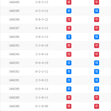
3466400
2+8+5=15
单
中
3466399
4+5+3=12
单
错
3466398
9+8+5=22
双
中
3466397
8+4+3=15
单
中
3466396
3+8+2=13
双
错
3466395
5+5+9=19
单
中
3466394
3+3+8=14
双
中
3466393
9+6+4=19
双
错
3466392
8+2+2=12
单
错
3466391
2+5+8=15
双
错
3466390
6+0+8=14
单
错
3466389
2+1+8=11
单
中
3466388
0+1+8=09
单
中