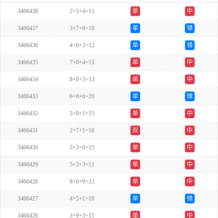
3466438
2+5+4=11
单
中
3466437
3+7+8=18
单
错
3466436
4+6+2=12
单
错
3466435
7+0+4=11
单
中
3466434
8+0+5=13
单
中
3466433
6+8+6=20
单
错
3466432
5+9+1=15
单
中
3466431
2+7+1=10
双
中
3466430
3+3+9=15
单
中
3466429
5+3+3=11
单
中
3466428
8+6+9=23
单
中
3466427
4+5+1=10
单
错
3466426
3+9+3=15
单
中