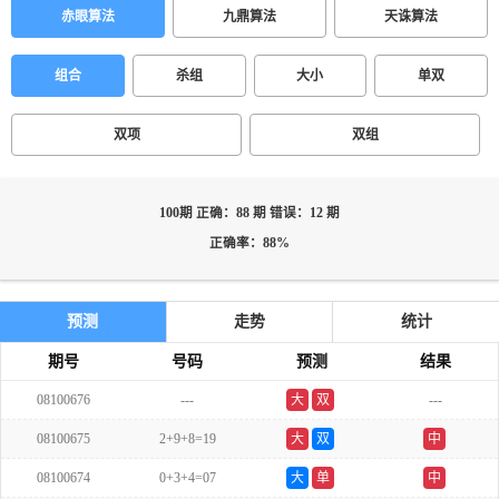
赤眼算法
九鼎算法
天诛算法
组合
杀组
大小
单双
双项
双组
100期 正确：88 期 错误：12 期
正确率：88%
预测
走势
统计
期号
号码
预测
结果
08100676
---
大
双
---
08100675
2+9+8=19
大
双
中
08100674
0+3+4=07
大
单
中