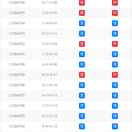
115044796
0+7+2=09
单
中
115044795
2+0+3=05
单
中
115044794
1+0+0=01
双
错
115044793
8+2+1=11
双
错
115044792
3+0+1=04
双
中
115044791
1+3+6=10
单
错
115044790
6+0+0=06
单
错
115044789
8+5+4=17
单
中
115044788
0+1+9=10
单
错
115044787
4+1+6=11
双
错
115044786
3+3+7=13
双
错
115044785
6+2+5=13
双
错
115044784
9+8+6=23
双
错