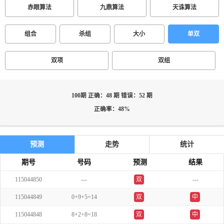
赤眼算法
九鼎算法
天诛算法
组合
杀组
大小
单双
双项
双组
100期 正确：48 期 错误：52 期
正确率：48%
预测
走势
统计
期号
号码
预测
结果
115044850
---
双
---
115044849
0+9+5=14
双
中
115044848
8+2+8=18
双
中