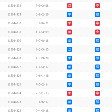
115044834
6+0+2=08
双
中
115044833
0+8+2=10
单
错
115044832
6+9+6=21
单
中
115044831
1+4+4=09
单
中
115044830
3+7+8=18
单
错
115044829
8+2+5=15
双
错
115044828
4+7+9=20
单
错
115044827
4+4+4=12
单
错
115044826
9+6+1=16
单
错
115044825
7+5+2=14
单
错
115044824
7+5+1=13
单
中
115044823
0+6+6=12
单
错
115044822
9+4+5=18
单
错