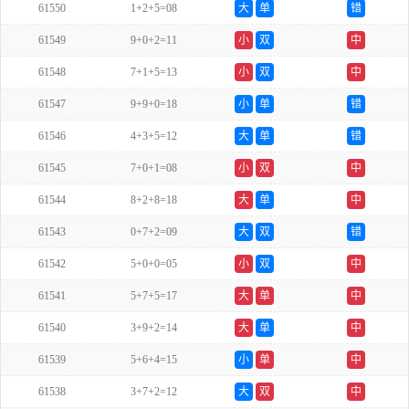
61550
1+2+5=08
大
单
错
61549
9+0+2=11
小
双
中
61548
7+1+5=13
小
双
中
61547
9+9+0=18
小
单
错
61546
4+3+5=12
大
单
错
61545
7+0+1=08
小
双
中
61544
8+2+8=18
大
单
中
61543
0+7+2=09
大
双
错
61542
5+0+0=05
小
双
中
61541
5+7+5=17
大
单
中
61540
3+9+2=14
大
单
中
61539
5+6+4=15
小
单
中
61538
3+7+2=12
大
双
中