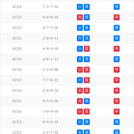
61524
7+2+7=16
小
单
错
61523
9+0+9=18
大
单
中
61522
6+7+7=20
小
单
错
61521
2+0+9=11
大
双
错
61520
6+9+3=18
小
双
中
61519
4+8+1=13
大
双
错
61518
2+2+4=08
小
双
中
61517
7+7+8=22
小
双
中
61516
6+9+9=24
大
双
中
61515
6+5+9=20
大
单
中
61514
1+0+9=10
小
双
中
61513
8+6+4=18
小
单
错
61512
2+1+7=10
大
单
错